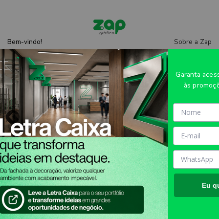
Sobre a Zap
Bem-vindo!
Entre
ou
cadastre-se
Central de
ajuda
Garanta ace
às promoçõ
Nichos de atuação
Escolha seu nicho
Eu q